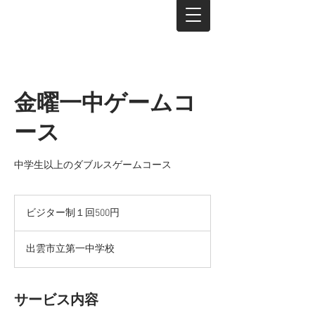
金曜一中ゲームコ
ース
中学生以上のダブルスゲームコース
ビ
ジ
ビジター制１回500円
タ
ー
制
出雲市立第一中学校
１
回
500
円
サービス内容